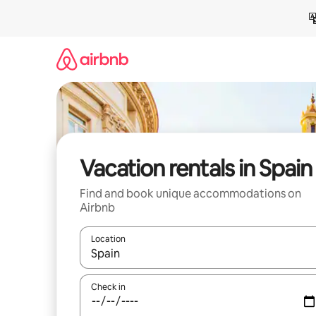
Skip
to
content
Vacation rentals in Spain
Find and book unique accommodations on
Airbnb
Location
When results are available, navigate with up and
Check in