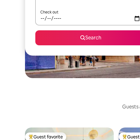
Check out
Search
Guests a
Guest favorite
Guest 
Top guest favorite
Top gues