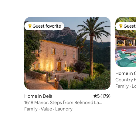
Guest favorite
Guest 
Top guest favorite
Top gues
Home in 
Country 
Family
·
L
Home in Deià
5 out of 5 average r
5 (179)
1618 Manor: Steps from Belmond La
Residencia
Family
·
Value
·
Laundry