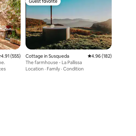
Guest favorite
Guest favorite
.91 out of 5 average rating, 555 reviews
4.91 (555)
Cottage in Susqueda
4.96 out of 5 average r
4.96 (182)
me.
The farmhouse - La Pallissa
ces
Location
·
Family
·
Condition