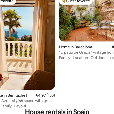
favorite
Guest favorite
t favorite
Top guest favorite
Home in Barcelona
4
ating, 116 reviews
"El patio de Gràcia" vintage ho
Family
·
Location
·
Outdoor spa
e in Benitachell
4.97 out of 5 average rating, 150 reviews
4.97 (150)
Azul - stylish space with great
·
Family
·
Layout
House rentals in Spain