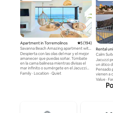
Apartment in Torremolinos
5 out of 5 average r
5 (194)
Savanna Beach Amazing apartment with
Rental un
jacuzzi
Despierta con las olas del mar y el mejor
Calm Suit
amanecer que puedas soñar. Túmbate
private ja
Jacuzzi p
en la cama balinesa mientras divisas el
un ático 
mar infinito o sumérgete en el Jacuzzi
Pensado p
climatizado mientras te tomas una copa
Family
·
Location
·
Quiet
vienen a c
de cava. El Savanna Beach está pensado
sorpresa, 
Value
·
Fa
para pasar unas vacaciones relajantes en
La terraza
Po
un lugar mágico y con encanto. El
Nevada y l
Savanna Beach es un lugar mágico,
Después v
decorado con mucho encanto y con
huéspedes
todo lujo de detalles. Decorado en un
la que ha
estilo boho, natural y étnico. La
privado disponible.
iluminación por la noche es muy
metros cu