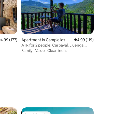
.99 out of 5 average rating, 177 reviews
4.99 (177)
Apartment in Campiellos
4.99 out of 5 average r
4.99 (119)
ATR for 2 people: Carbayal, Lluenga,
Llombes. AR0280
Family
·
Value
·
Cleanliness