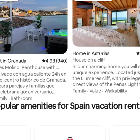
ating, 194 reviews
Home in Asturias
4
House on a cliff
it in Granada
4.93 out of 5 average rating, 940 reviews
4.93 (940)
In our charming home you will 
es Molino, Penthouse with
unique experience. Located ju
cuzzi and...
rivado con agua caliente 24h en
the Llumeres cliff, with privile
del centro histórico de Granada.
direct views of the Peñas Light
ara parejas y familias que
place of great interest and de
Family
·
Value
·
Walkability
elebrar algo: aniversario,
the Principality of Asturias. It c
escapada sin niños o familiares.
mily
·
Bathroom
a spacious living room and full
 con vistas a la Alhambra, Sierra
pular amenities for Spain vacation rent
kitchen, two terraces (both wi
a Catedral es sólo el principio.
views), a full bathroom, a relax
iene la cama king que los
and a very large bedroom with 
 describen como "la mejor en
integrated bathtub and incredi
n dormido de viaje". Parking
views. LamiCasina is in an exce
 Apartamentos de 40
natural setting. Sea and mounta
adrados de 1 dormitorio con