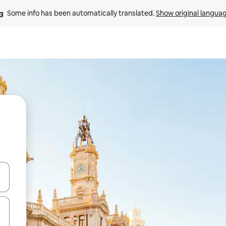
Some info has been automatically translated. 
Show original langua
 down arrow keys or explore by touch or swipe gestures.