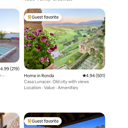
Guest favorite
Top guest favorite
.99 out of 5 average rating, 219 reviews
4.99 (219)
.
Home in Ronda
4.94 out of 5 average r
4.94 (501)
Casa Lunacer. Old city with views
Location
·
Value
·
Amenities
Guest favorite
Top guest favorite