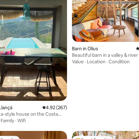
Barn in Olius
4
Beautiful barn in a valley & river
Value
·
Location
·
Condition
ating, 104 reviews
Llançà
4.92 out of 5 average rating, 267 reviews
4.92 (267)
iza-style house on the Costa
·
Family
·
Wifi