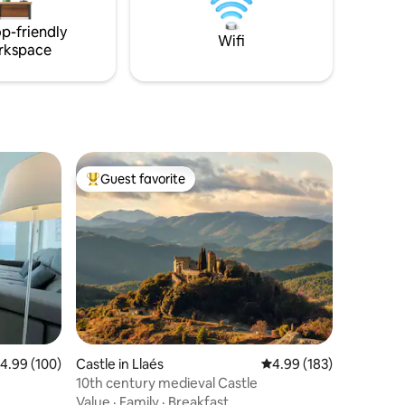
heated to 36c is the final piece de
p-friendly
resistance
Wifi
rkspace
Guest favorite
Top guest favorite
.99 out of 5 average rating, 100 reviews
4.99 (100)
Castle in Llaés
4.99 out of 5 average r
4.99 (183)
10th century medieval Castle
Value
·
Family
·
Breakfast