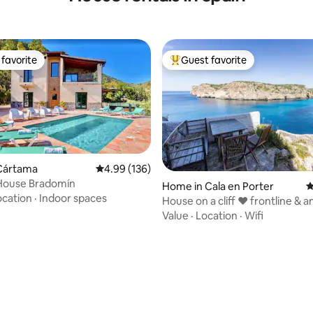
favorite
Guest favorite
t favorite
Top guest favorite
Cártama
4.99 out of 5 average rating, 136 reviews
4.99 (136)
House Bradomín
Home in Cala en Porter
4
ocation
·
Indoor spaces
House on a cliff ❤ frontline & 
seaview
Value
·
Location
·
Wifi
ating, 179 reviews