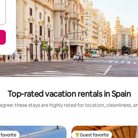
Top-rated vacation rentals in Spain
gree: these stays are highly rated for location, cleanliness, 
favorite
Guest favorite
t favorite
Top guest favorite