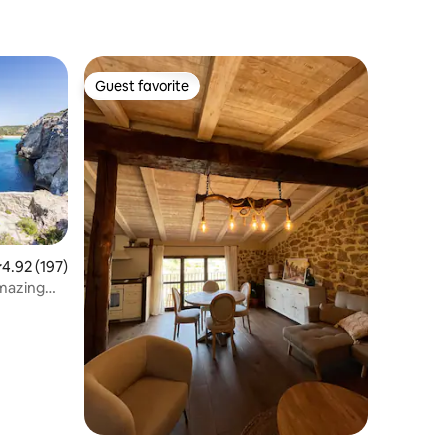
Guest favorite
Guest favorite
.92 out of 5 average rating, 197 reviews
4.92 (197)
amazing