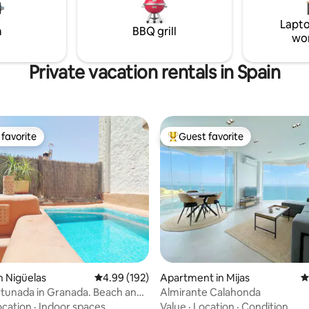
mente equipada. Acceso a
Lapto
munes y apartamento, con
m
BBQ grill
ivado.
wo
Private vacation rentals in Spain
favorite
Guest favorite
t favorite
Top guest favorite
ting, 245 reviews
n Nigüelas
4.99 out of 5 average rating, 192 reviews
4.99 (192)
Apartment in Mijas
4
tunada in Granada. Beach and
Almirante Calahonda
s.
ocation
·
Indoor spaces
Value
·
Location
·
Condition