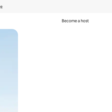
ge
Become a host