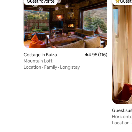
Guest favorite
Guest 
Guest favorite
Top gues
Cottage in Buiza
4.95 out of 5 average r
4.95 (116)
Mountain Loft
Location
·
Family
·
Long stay
Guest suit
Horizonte 
sea view
Location